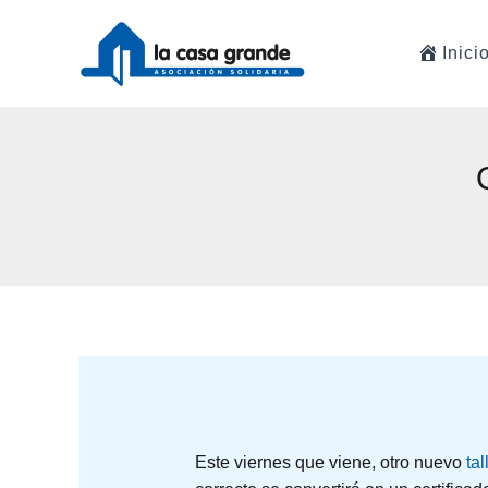
Ir
al
Inici
contenido
Este viernes que viene, otro nuevo
ta