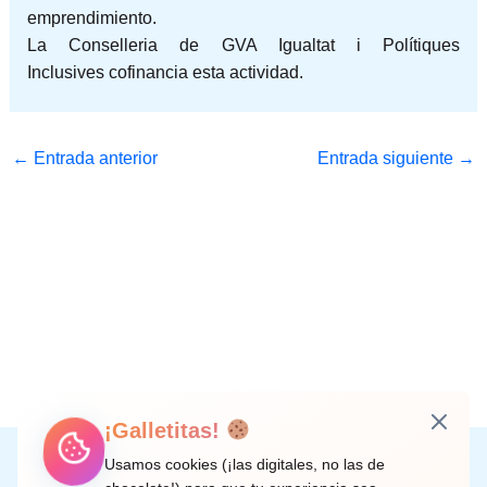
emprendimiento.
La Conselleria de GVA Igualtat i Polítiques
Inclusives cofinancia esta actividad.
←
Entrada anterior
Entrada siguiente
→
¡Galletitas!
Instagram
Facebook
X
LinkedIn
Correo electrónico
Usamos cookies (¡las digitales, no las de