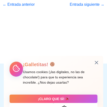
←
Entrada anterior
Entrada siguiente
→
¡Galletitas!
Instagram
Facebook
X
LinkedIn
Correo electrónico
Usamos cookies (¡las digitales, no las de
chocolate!) para que tu experiencia sea
increíble. ¿Nos dejas usarlas?
C/ Doctor Rodríguez de la Fuente, 8 València
¡CLARO QUE SÍ!