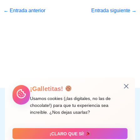
←
Entrada anterior
Entrada siguiente
→
¡Galletitas!
Instagram
Facebook
X
LinkedIn
Correo electrónico
Usamos cookies (¡las digitales, no las de
chocolate!) para que tu experiencia sea
increíble. ¿Nos dejas usarlas?
C/ Doctor Rodríguez de la Fuente, 8 València
¡CLARO QUE SÍ!