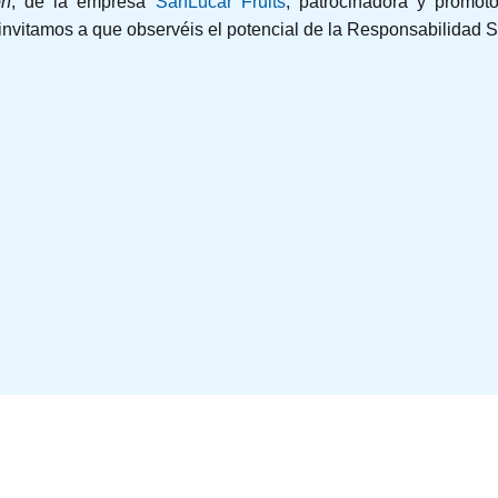
on
, de la empresa
SanLucar Fruits
, patrocinadora y promot
nvitamos a que observéis el potencial de la Responsabilidad S