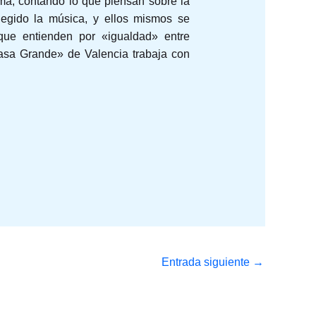
ma, contando lo que piensan sobre la
legido la música, y ellos mismos se
que entienden por «igualdad» entre
asa Grande» de Valencia trabaja con
Entrada siguiente
→