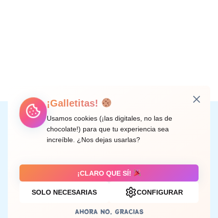
¡Galletitas!
Instagram
Facebook
X
LinkedIn
Correo electrónico
Usamos cookies (¡las digitales, no las de
chocolate!) para que tu experiencia sea
increíble. ¿Nos dejas usarlas?
C/ Doctor Rodríguez de la Fuente, 8 València
¡CLARO QUE SÍ!
SOLO NECESARIAS
CONFIGURAR
Aviso legal
AHORA NO, GRACIAS