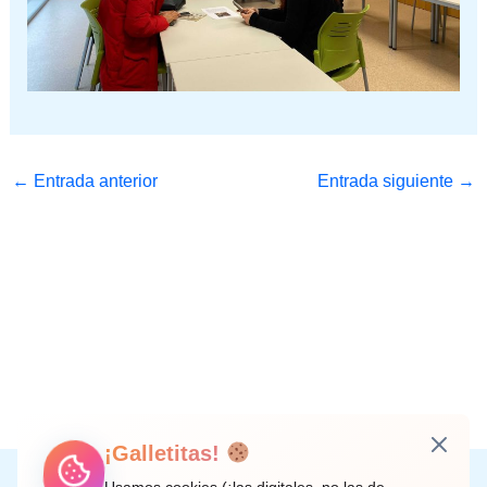
←
Entrada anterior
Entrada siguiente
→
¡Galletitas!
Instagram
Facebook
X
LinkedIn
Correo electrónico
Usamos cookies (¡las digitales, no las de