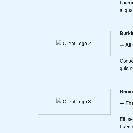
Lorem 
aliqua
Burki
— All
Consec
quis n
Benin
— The
Elit s
Exerci