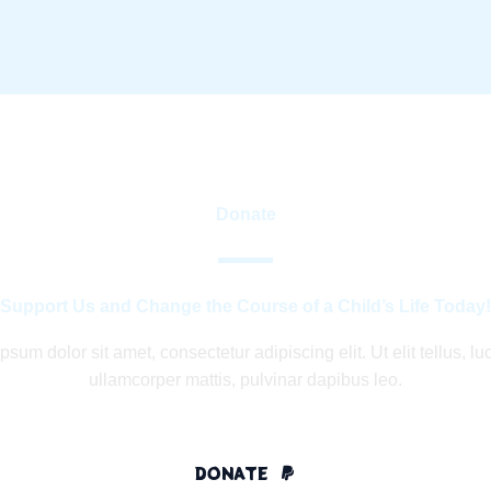
Donate
Support Us and Change the Course of a Child’s Life Today!
psum dolor sit amet, consectetur adipiscing elit. Ut elit tellus, lu
ullamcorper mattis, pulvinar dapibus leo.
DONATE