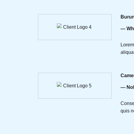
Burun
— Whe
Lorem 
aliqua
Camer
— Nob
Consec
quis n