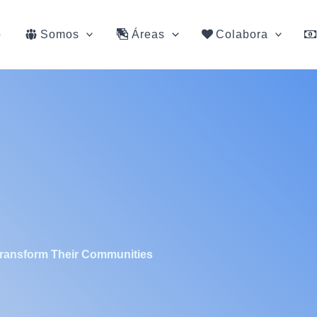
o
Somos
Áreas
Colabora
 Transform Their Communities