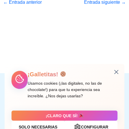
←
Entrada anterior
Entrada siguiente
→
¡Galletitas!
Instagram
Facebook
X
LinkedIn
Correo electrónico
Usamos cookies (¡las digitales, no las de
chocolate!) para que tu experiencia sea
increíble. ¿Nos dejas usarlas?
C/ Doctor Rodríguez de la Fuente, 8 València
¡CLARO QUE SÍ!
SOLO NECESARIAS
CONFIGURAR