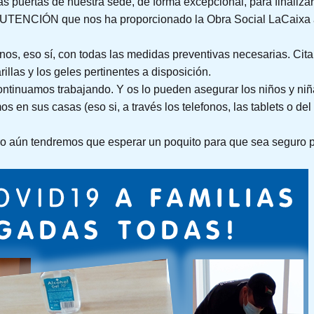
as puertas de nuestra sede, de forma excepcional, para finali
IÓN que nos ha proporcionado la Obra Social LaCaixa a 
os, eso sí, con todas las medidas preventivas necesarias. Cita 
llas y los geles pertinentes a disposición.
ntinuamos trabajando. Y os lo pueden asegurar los niños y niñ
s en sus casas (eso si, a través los telefonos, las tablets o de
 aún tendremos que esperar un poquito para que sea seguro p