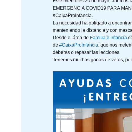
Este miércoles 20 de mayo, abrimos l
EMERGENCIA COVID19 PARA MANUTENC
#CaixaProinfancia.
La necesidad ha obligado a encontrarn
manteniendo la distancia y con mascari
Desde el área de
Familia e Infancia
co
de
#CaixaProinfancia
, que nos metemo
deberes o repasar las lecciones.
Tenemos muchas ganas de veros, pero