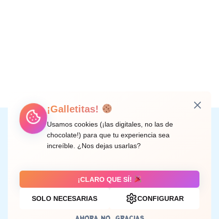
¡Galletitas!
Instagram
Facebook
X
LinkedIn
Correo electrónico
Usamos cookies (¡las digitales, no las de
chocolate!) para que tu experiencia sea
increíble. ¿Nos dejas usarlas?
C/ Doctor Rodríguez de la Fuente, 8 València
¡CLARO QUE SÍ!
SOLO NECESARIAS
CONFIGURAR
Aviso legal
AHORA NO, GRACIAS