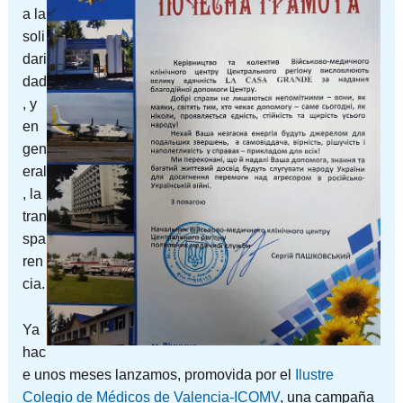
a la
soli
dari
dad
, y
en
gen
eral
, la
tran
spa
ren
cia.
Ya
hac
e unos meses lanzamos, promovida por el
Ilustre
Colegio de Médicos de Valencia-ICOMV
, una campaña