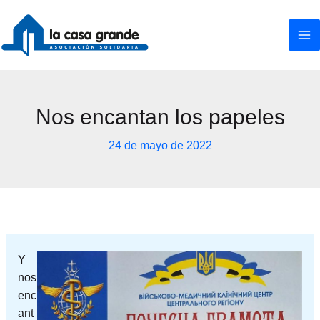
Ir
al
contenido
Nos encantan los papeles
24 de mayo de 2022
Y
nos
enc
ant