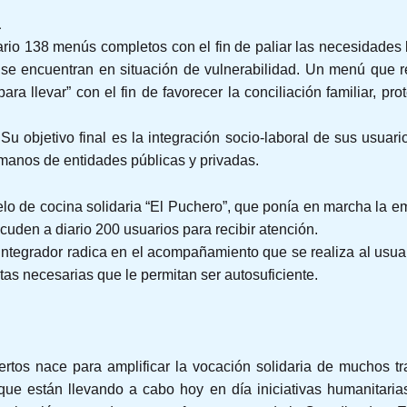
a
ario 138 menús completos con el fin de paliar las necesidades
e se encuentran en situación de vulnerabilidad. Un menú que re
ra llevar” con el fin de favorecer la conciliación familiar, pr
.
u objetivo final es la integración socio-laboral de sus usuario
 manos de entidades públicas y privadas.
elo de cocina solidaria “El Puchero”, que ponía en marcha la 
acuden a diario 200 usuarios para recibir atención.
 integrador radica en el acompañamiento que se realiza al usu
tas necesarias que le permitan ser autosuficiente.
rtos nace para amplificar la vocación solidaria de muchos t
 que están llevando a cabo hoy en día iniciativas humanitari