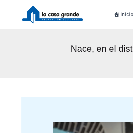
Ir
al
Inici
contenido
Nace, en el dis