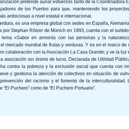
ganización pretende aunar esfuerzos tanto de la Coordinadora 
ajadores de los Puertos para que, manteniendo los proyectos
 ambiciosas a nivel estatal e internacional.
erdura, es una empresa global con sedes en España, Alemania,
a por Stephan Rötzer de Múnich en 1993, cuenta con el surtid
l lema «Sabor en armonía con las personas y la naturaleza
el mercado mundial de frutas y verduras. Y es en el marco de
 en colaboración con la Asociación La Casa Grande; y ve la luz 
 asociación sin ánimo de lucro, Declarada de Utilidad Públi
cha contra la pobreza y la exclusión social que cuenta con i
eve y gestiona la atención de colectivos en situación de vulne
 prevención del racismo y el fomento de la interculturalida
de “El Puchero” como de “El Puchero Portuario”.