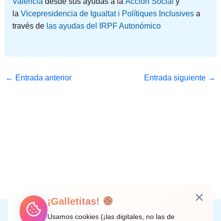
València
desde sus ayudas a la
Acción Social
y
la
Vicepresidencia de Igualtat i Polítiques Inclusives
a
través de
las ayudas del IRPF Autonómico
←
Entrada anterior
Entrada siguiente
→
¡Galletitas!
Instagram
Facebook
X
LinkedIn
Correo electrónico
Usamos cookies (¡las digitales, no las de