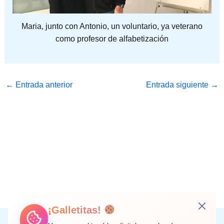
Maria, junto con Antonio, un voluntario, ya veterano
como profesor de alfabetización
←
Entrada anterior
Entrada siguiente
→
¡Galletitas!
Instagram
Facebook
X
LinkedIn
Correo electrónico