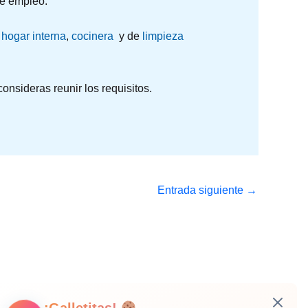
de empleo.
hogar interna
,
cocinera
y de
limpieza
nsideras reunir los requisitos.
Entrada siguiente
→
¡Galletitas!