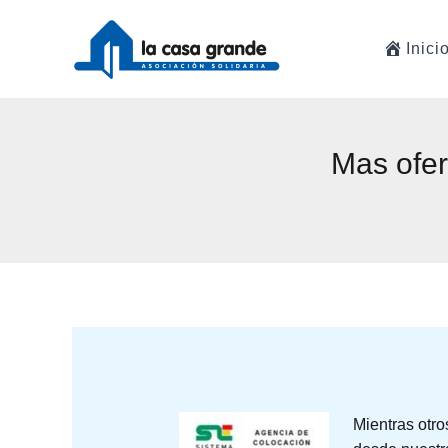
Ir
al
Inici
contenido
Mas ofer
Mientras otro