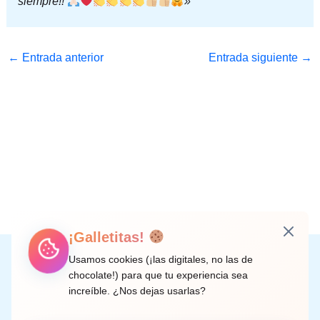
siempre!!
»
←
Entrada anterior
Entrada siguiente
→
¡Galletitas!
Instagram
Facebook
X
LinkedIn
Correo electrónico
Usamos cookies (¡las digitales, no las de
chocolate!) para que tu experiencia sea
increíble. ¿Nos dejas usarlas?