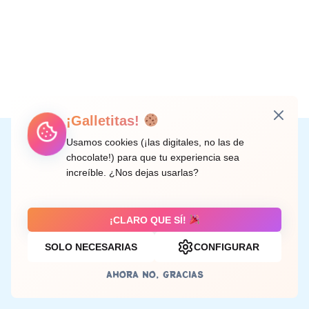
¡Galletitas!
Instagram
Facebook
X
LinkedIn
Correo electrónico
Usamos cookies (¡las digitales, no las de
chocolate!) para que tu experiencia sea
increíble. ¿Nos dejas usarlas?
C/ Doctor Rodríguez de la Fuente, 8 València
¡CLARO QUE SÍ!
SOLO NECESARIAS
CONFIGURAR
Aviso legal
AHORA NO, GRACIAS