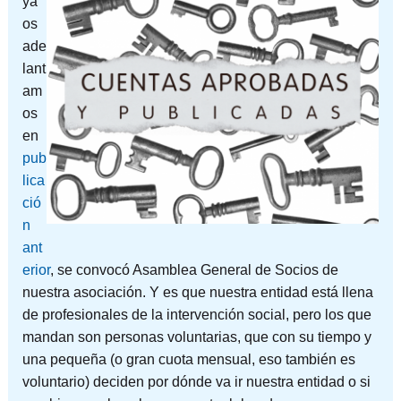
ya
os
ade
lant
am
os
en
pub
lica
ció
n
ant
erior
, se convocó Asamblea General de Socios de
nuestra asociación. Y es que nuestra entidad está llena
de profesionales de la intervención social, pero los que
mandan son personas voluntarias, que con su tiempo y
una pequeña (o gran cuota mensual, eso también es
voluntario) deciden por dónde va ir nuestra entidad o si