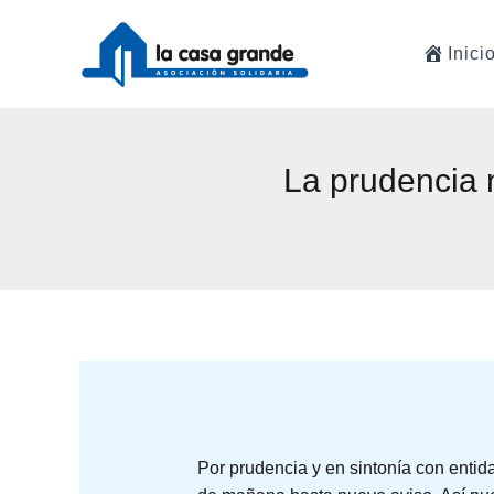
Ir
al
Inici
contenido
La prudencia 
Por prudencia y en sintonía con enti