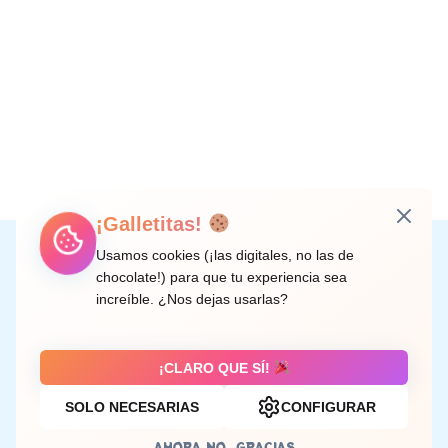
¡Galletitas!
Instagram
Facebook
X
LinkedIn
Correo electrónico
Usamos cookies (¡las digitales, no las de
chocolate!) para que tu experiencia sea
increíble. ¿Nos dejas usarlas?
C/ Doctor Rodríguez de la Fuente, 8 València
¡CLARO QUE SÍ!
SOLO NECESARIAS
CONFIGURAR
Aviso legal
AHORA NO, GRACIAS