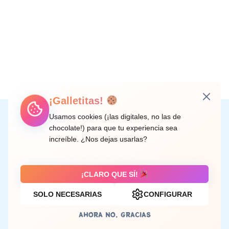
¡Galletitas!
Instagram
Facebook
X
LinkedIn
Correo electrónico
Usamos cookies (¡las digitales, no las de
chocolate!) para que tu experiencia sea
increíble. ¿Nos dejas usarlas?
C/ Doctor Rodríguez de la Fuente, 8 València
¡CLARO QUE SÍ!
SOLO NECESARIAS
CONFIGURAR
Aviso legal
AHORA NO, GRACIAS