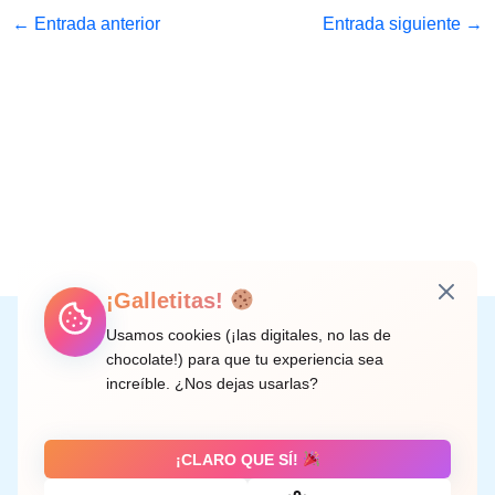
←
Entrada anterior
Entrada siguiente
→
¡Galletitas!
Instagram
Facebook
X
LinkedIn
Correo electrónico
Usamos cookies (¡las digitales, no las de
chocolate!) para que tu experiencia sea
increíble. ¿Nos dejas usarlas?
C/ Doctor Rodríguez de la Fuente, 8 València
¡CLARO QUE SÍ!