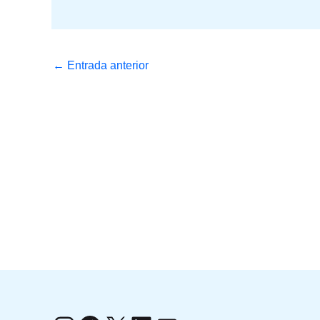
←
Entrada anterior
Instagram
Facebook
X
LinkedIn
Correo electrónico