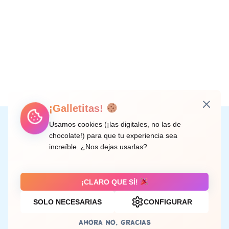
¡Galletitas!
Instagram
Facebook
X
LinkedIn
Correo electrónico
Usamos cookies (¡las digitales, no las de
chocolate!) para que tu experiencia sea
increíble. ¿Nos dejas usarlas?
C/ Doctor Rodríguez de la Fuente, 8 València
¡CLARO QUE SÍ!
SOLO NECESARIAS
CONFIGURAR
Aviso legal
AHORA NO, GRACIAS