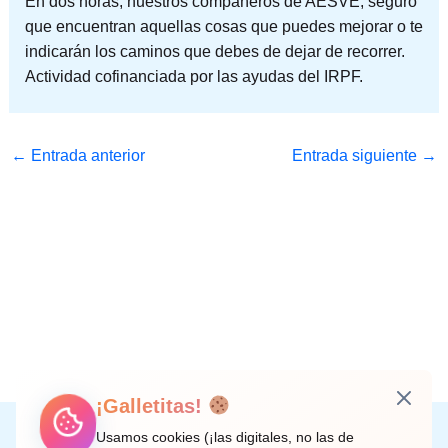
En dos horas, nuestros compañeros de AESVE, seguro
que encuentran aquellas cosas que puedes mejorar o te
indicarán los caminos que debes de dejar de recorrer.
Actividad cofinanciada por las ayudas del IRPF.
←
Entrada anterior
Entrada siguiente
→
¡Galletitas!
Instagram
Facebook
X
LinkedIn
Correo electrónico
Usamos cookies (¡las digitales, no las de