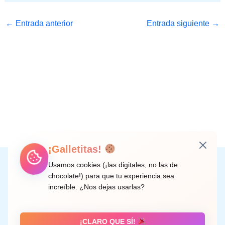
←
Entrada anterior
Entrada siguiente
→
¡Galletitas!
Instagram
Facebook
X
LinkedIn
Correo electrónico
Usamos cookies (¡las digitales, no las de
chocolate!) para que tu experiencia sea
increíble. ¿Nos dejas usarlas?
C/ Doctor Rodríguez de la Fuente, 8 València
¡CLARO QUE SÍ!