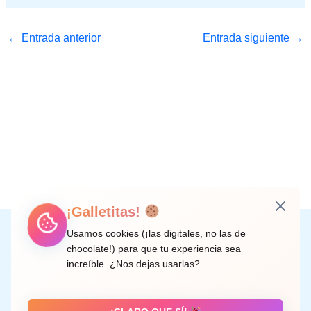
←
Entrada anterior
Entrada siguiente
→
¡Galletitas!
Instagram
Facebook
X
LinkedIn
Correo electrónico
Usamos cookies (¡las digitales, no las de
chocolate!) para que tu experiencia sea
increíble. ¿Nos dejas usarlas?
C/ Doctor Rodríguez de la Fuente, 8 València