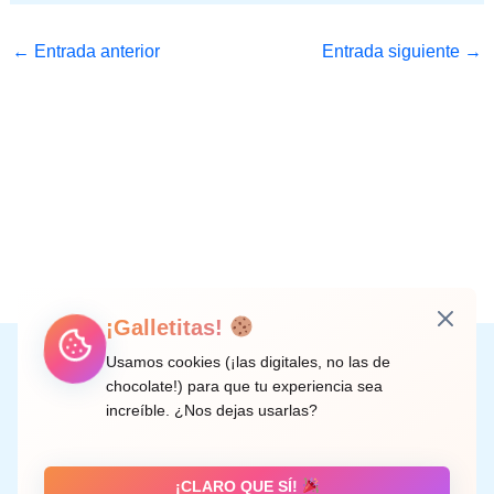
←
Entrada anterior
Entrada siguiente
→
¡Galletitas!
Instagram
Facebook
X
LinkedIn
Correo electrónico
Usamos cookies (¡las digitales, no las de
chocolate!) para que tu experiencia sea
increíble. ¿Nos dejas usarlas?
C/ Doctor Rodríguez de la Fuente, 8 València
¡CLARO QUE SÍ!