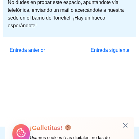
No dudes en probar este espacio, apuntándote vía
telefónica, enviando un mail o acercándote a nuestra
sede en el barrio de Torrefiel. ¡Hay un hueco
esperándote!
←
Entrada anterior
Entrada siguiente
→
¡Galletitas!
Instagram
Facebook
X
LinkedIn
Correo electrónico
Usamos cookies (¡las digitales, no las de