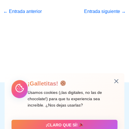
←
Entrada anterior
Entrada siguiente
→
¡Galletitas!
Instagram
Facebook
X
LinkedIn
Correo electrónico
Usamos cookies (¡las digitales, no las de
chocolate!) para que tu experiencia sea
increíble. ¿Nos dejas usarlas?
C/ Doctor Rodríguez de la Fuente, 8 València
¡CLARO QUE SÍ!