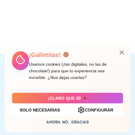
¡Galletitas!
Instagram
Facebook
X
LinkedIn
Correo electrónico
Usamos cookies (¡las digitales, no las de
chocolate!) para que tu experiencia sea
increíble. ¿Nos dejas usarlas?
C/ Doctor Rodríguez de la Fuente, 8 València
¡CLARO QUE SÍ!
SOLO NECESARIAS
CONFIGURAR
Aviso legal
AHORA NO, GRACIAS