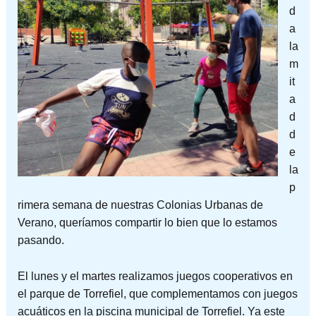
d
a
la
m
it
a
d
d
e
la
p
rimera semana de nuestras Colonias Urbanas de
Verano, queríamos compartir lo bien que lo estamos
pasando.
El lunes y el martes realizamos juegos cooperativos en
el parque de Torrefiel, que complementamos con juegos
acuáticos en la piscina municipal de Torrefiel. Ya este