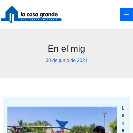
Ir
al
contenido
En el mig
30 de junio de 2021
Ll
e
g
a