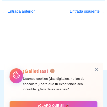
←
Entrada anterior
Entrada siguiente
→
¡Galletitas!
Instagram
Facebook
X
LinkedIn
Correo electrónico
Usamos cookies (¡las digitales, no las de
chocolate!) para que tu experiencia sea
increíble. ¿Nos dejas usarlas?
C/ Doctor Rodríguez de la Fuente, 8 València
¡CLARO QUE SÍ!