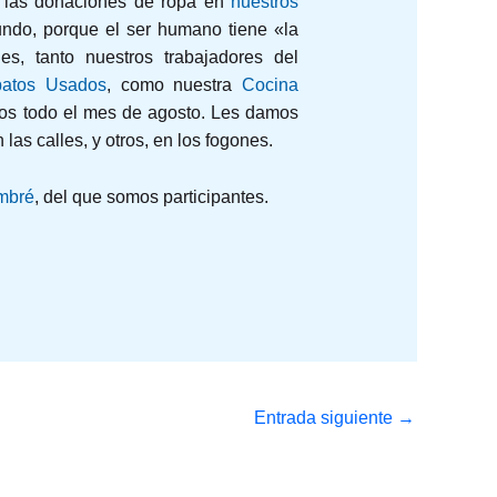
e las donaciones de ropa en
nuestros
undo, porque el ser humano tiene «la
s, tanto nuestros trabajadores del
patos Usados
, como nuestra
Cocina
vos todo el mes de agosto. Les damos
as calles, y otros, en los fogones.
mbré
, del que somos participantes.
Entrada siguiente
→