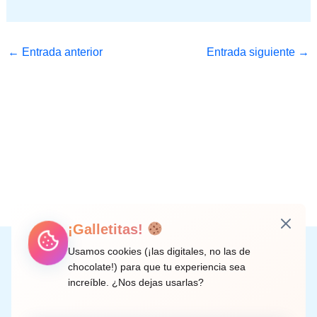
←
Entrada anterior
Entrada siguiente
→
¡Galletitas!
Instagram
Facebook
X
LinkedIn
Correo electrónico
Usamos cookies (¡las digitales, no las de
chocolate!) para que tu experiencia sea
increíble. ¿Nos dejas usarlas?