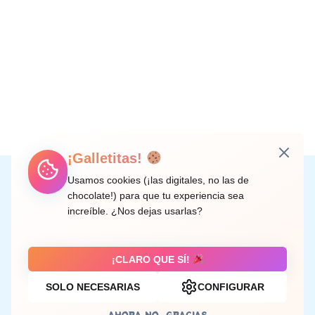
¡Galletitas!
Instagram
Facebook
X
LinkedIn
Correo electrónico
Usamos cookies (¡las digitales, no las de
chocolate!) para que tu experiencia sea
increíble. ¿Nos dejas usarlas?
C/ Doctor Rodríguez de la Fuente, 8 València
¡CLARO QUE SÍ!
SOLO NECESARIAS
CONFIGURAR
Aviso legal
AHORA NO, GRACIAS