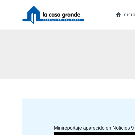
Ir
al
Inici
contenido
Minireportaje aparecido en Noticies 