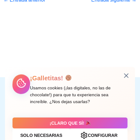
¡Galletitas!
Instagram
Facebook
X
LinkedIn
Correo electrónico
Usamos cookies (¡las digitales, no las de
chocolate!) para que tu experiencia sea
increíble. ¿Nos dejas usarlas?
C/ Doctor Rodríguez de la Fuente, 8 València
¡CLARO QUE SÍ!
SOLO NECESARIAS
CONFIGURAR
Aviso legal