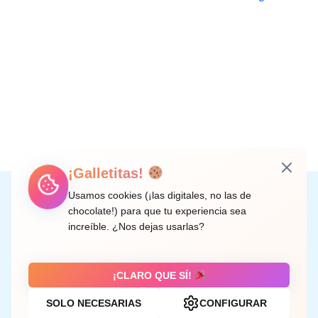
¡Galletitas!
Instagram
Facebook
X
LinkedIn
Correo electrónico
Usamos cookies (¡las digitales, no las de
chocolate!) para que tu experiencia sea
increíble. ¿Nos dejas usarlas?
C/ Doctor Rodríguez de la Fuente, 8 València
¡CLARO QUE SÍ!
SOLO NECESARIAS
CONFIGURAR
Aviso legal