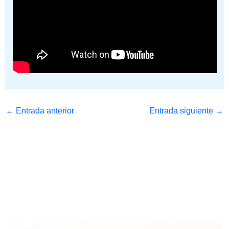
←
Entrada anterior
Entrada siguiente
→