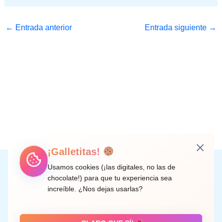
←
Entrada anterior
Entrada siguiente
→
¡Galletitas!
Instagram
Facebook
X
LinkedIn
Correo electrónico
Usamos cookies (¡las digitales, no las de
chocolate!) para que tu experiencia sea
increíble. ¿Nos dejas usarlas?
C/ Doctor Rodríguez de la Fuente, 8 València