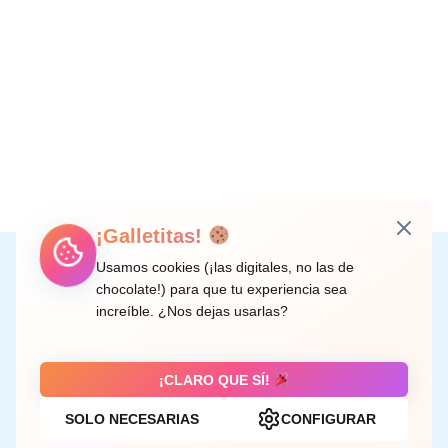
¡Galletitas!
Instagram
Facebook
X
LinkedIn
Correo electrónico
Usamos cookies (¡las digitales, no las de
chocolate!) para que tu experiencia sea
increíble. ¿Nos dejas usarlas?
C/ Doctor Rodríguez de la Fuente, 8 València
¡CLARO QUE SÍ!
SOLO NECESARIAS
CONFIGURAR
Aviso legal