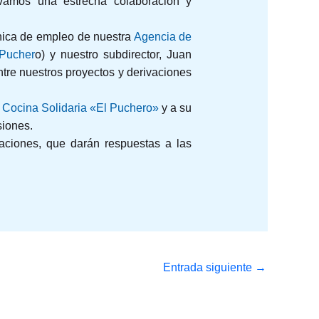
vamos una estrecha colaboración y
cnica de empleo de nuestra
Agencia de
 Pucher
o) y nuestro subdirector, Juan
re nuestros proyectos y derivaciones
a
Cocina Solidaria «El Puchero»
y a su
siones.
aciones, que darán respuestas a las
Entrada siguiente
→