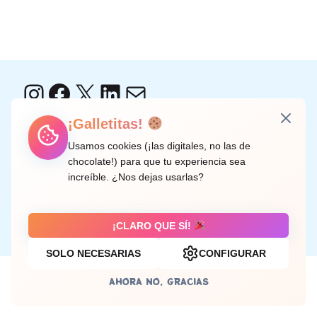
Instagram
Facebook
X
LinkedIn
Correo electrónico
¡Galletitas!
Usamos cookies (¡las digitales, no las de
C/ Doctor Rodríguez de la Fuente, 8 València
chocolate!) para que tu experiencia sea
increíble. ¿Nos dejas usarlas?
Aviso legal
¡CLARO QUE SÍ!
SOLO NECESARIAS
CONFIGURAR
AHORA NO, GRACIAS