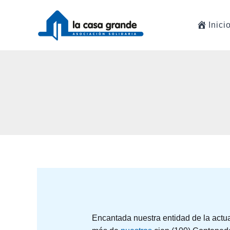
Ir
al
Inici
contenido
Encantada nuestra entidad de la actua