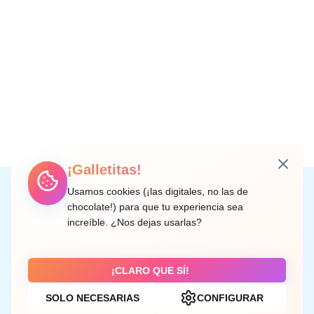
¡Galletitas!
Instagram
Facebook
X
LinkedIn
Correo electrónico
Usamos cookies (¡las digitales, no las de
chocolate!) para que tu experiencia sea
increíble. ¿Nos dejas usarlas?
C/ Doctor Rodríguez de la Fuente, 8 València
¡CLARO QUE SÍ!
SOLO NECESARIAS
CONFIGURAR
Aviso legal