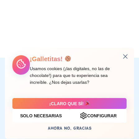
¡Galletitas!
Instagram
Facebook
X
LinkedIn
Correo electrónico
Usamos cookies (¡las digitales, no las de
chocolate!) para que tu experiencia sea
increíble. ¿Nos dejas usarlas?
C/ Doctor Rodríguez de la Fuente, 8 València
¡CLARO QUE SÍ!
SOLO NECESARIAS
CONFIGURAR
Aviso legal
AHORA NO, GRACIAS