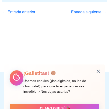
←
Entrada anterior
Entrada siguiente
→
¡Galletitas!
Instagram
Facebook
X
LinkedIn
Correo electrónico
Usamos cookies (¡las digitales, no las de
chocolate!) para que tu experiencia sea
increíble. ¿Nos dejas usarlas?
C/ Doctor Rodríguez de la Fuente, 8 València
¡CLARO QUE SÍ!