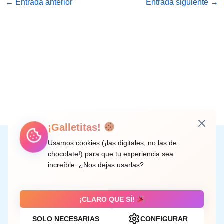
←
Entrada anterior
Entrada siguiente
→
¡Galletitas!
Instagram
Facebook
X
LinkedIn
Correo electrónico
Usamos cookies (¡las digitales, no las de
chocolate!) para que tu experiencia sea
increíble. ¿Nos dejas usarlas?
C/ Doctor Rodríguez de la Fuente, 8 València
¡CLARO QUE SÍ!
SOLO NECESARIAS
CONFIGURAR
Aviso legal